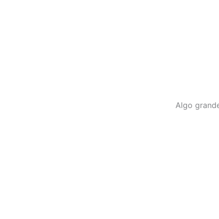
Ir
para
o
conteúdo
Algo grande